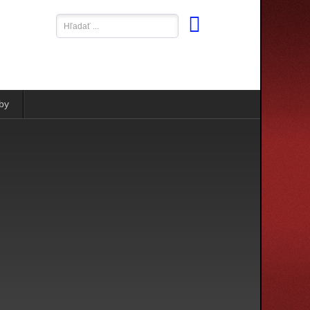
Hľadať
...
by