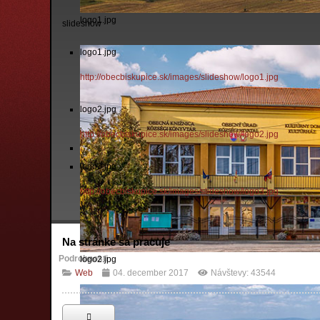
logo1.jpg
slideshow
logo1.jpg
http://obecbiskupice.sk/images/slideshow/logo1.jpg
logo2.jpg
http://obecbiskupice.sk/images/slideshow/logo2.jpg
logo3.jpg
http://obecbiskupice.sk/images/slideshow/logo3.jpg
Na stránke sa pracuje
Podrobnosti
logo2.jpg
Web
04. december 2017
Návštevy: 43544