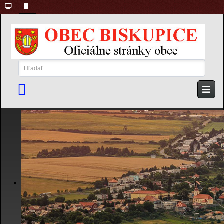
Hľadať
...