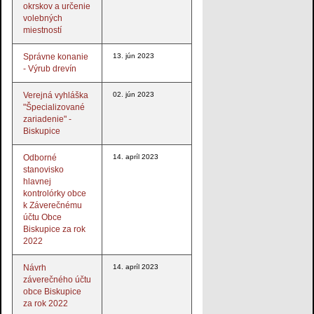
okrskov a určenie
volebných
miestností
Správne konanie
13. jún 2023
- Výrub drevín
Verejná vyhláška
02. jún 2023
"Špecializované
zariadenie" -
Biskupice
Odborné
14. apríl 2023
stanovisko
hlavnej
kontrolórky obce
k Záverečnému
účtu Obce
Biskupice za rok
2022
Návrh
14. apríl 2023
záverečného účtu
obce Biskupice
za rok 2022