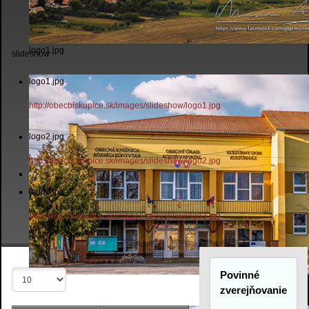
logo1.jpg
slideshow
logo1.jpg
http://obecbiskupice.sk/images/slideshow/logo1.jpg
logo2.jpg
http://obecbiskupice.sk/images/slideshow/logo2.jpg
logo3.jpg
http://obecbiskupice.sk/images/slideshow/logo3.jpg
Povinné
Zobrazené
logo2.jpg
položky
zverejňovanie