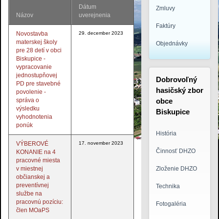
Dátum
Zmluvy
Názov
uverejnenia
Faktúry
Novostavba
29. december 2023
materskej školy
Objednávky
pre 28 detí v obci
Biskupice -
vypracovanie
jednostupňovej
Dobrovoľný
PD pre stavebné
hasičský zbor
povolenie -
správa o
obce
výsledku
Biskupice
vyhodnotenia
ponúk
História
VÝBEROVÉ
17. november 2023
logo3.jpg
Činnosť DHZO
KONANIE na 4
pracovné miesta
v miestnej
Zloženie DHZO
občianskej a
preventívnej
Technika
službe na
pracovnú pozíciu:
Fotogaléria
člen MOaPS