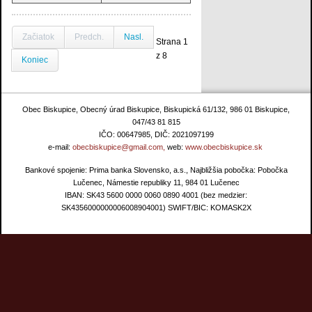
Začiatok
Predch.
Nasl.
Strana 1
z 8
Koniec
Obec Biskupice, Obecný úrad Biskupice, Biskupická 61/132, 986 01 Biskupice,
047/43 81 815
IČO: 00647985, DIČ: 2021097199
e-mail:
obecbiskupice@gmail.com,
web:
www.obecbiskupice.sk
Bankové spojenie: Prima banka Slovensko, a.s., Najbližšia pobočka: Pobočka
Lučenec, Námestie republiky 11, 984 01 Lučenec
IBAN: SK43 5600 0000 0060 0890 4001 (bez medzier:
SK4356000000006008904001) SWIFT/BIC: KOMASK2X