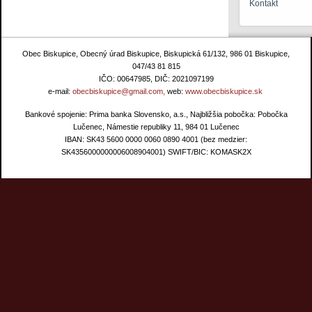
Kontakt
Obec Biskupice, Obecný úrad Biskupice, Biskupická 61/132, 986 01 Biskupice,
047/43 81 815
IČO: 00647985, DIČ: 2021097199
e-mail:
obecbiskupice@gmail.com,
web:
www.obecbiskupice.sk
Bankové spojenie: Prima banka Slovensko, a.s., Najbližšia pobočka: Pobočka
Lučenec, Námestie republiky 11, 984 01 Lučenec
IBAN: SK43 5600 0000 0060 0890 4001 (bez medzier:
SK4356000000006008904001) SWIFT/BIC: KOMASK2X