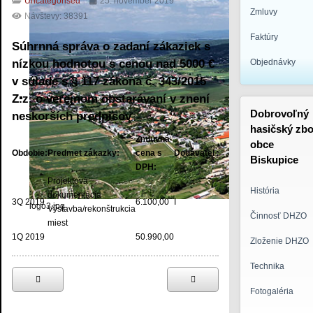
Uncategorised
25. november 2019
Zmluvy
Návštevy: 38391
Faktúry
Súhrnná správa o zadaní zákaziek s
nízkou hodnotou s cenou nad 5000 €
Objednávky
v súlade s § 117 zákona č. 343/2015
Z.z. o verejnom obstarávaní v znení
Dobrovoľný
neskorších predpisov
hasičský zbo
Zmluvná
obce
Obdobie:
Predmet zákazky:
cena s
Dodávateľ:
Biskupice
DPH:
Projektová
História
dokumentácia
3Q 2019
6.100,00
I
logo3.jpg
Výstavba/rekonštrukcia
Činnosť DHZO
miest
1Q 2019
50.990,00
Zloženie DHZO
Technika
Fotogaléria