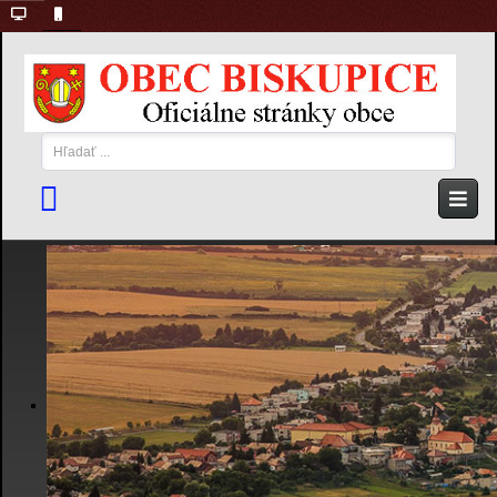
Hľadať
...