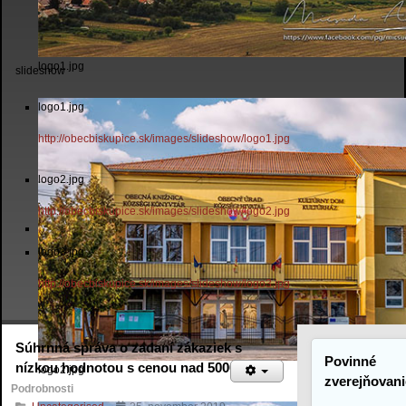
logo1.jpg
slideshow
logo1.jpg
http://obecbiskupice.sk/images/slideshow/logo1.jpg
logo2.jpg
http://obecbiskupice.sk/images/slideshow/logo2.jpg
logo3.jpg
http://obecbiskupice.sk/images/slideshow/logo3.jpg
Súhrnná správa o zadaní zákaziek s
Povinné
nízkou hodnotou s cenou nad 5000 €
logo2.jpg
zverejňovani
Podrobnosti