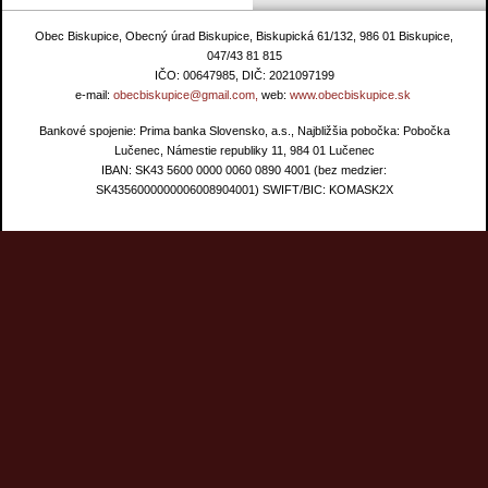
Obec Biskupice, Obecný úrad Biskupice, Biskupická 61/132, 986 01 Biskupice,
047/43 81 815
IČO: 00647985, DIČ: 2021097199
e-mail:
obecbiskupice@gmail.com,
web:
www.obecbiskupice.sk
Bankové spojenie: Prima banka Slovensko, a.s., Najbližšia pobočka: Pobočka
Lučenec, Námestie republiky 11, 984 01 Lučenec
IBAN: SK43 5600 0000 0060 0890 4001 (bez medzier:
SK4356000000006008904001) SWIFT/BIC: KOMASK2X