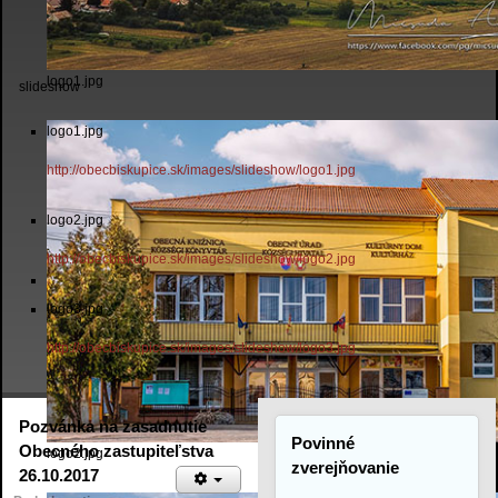
logo1.jpg
slideshow
logo1.jpg
http://obecbiskupice.sk/images/slideshow/logo1.jpg
logo2.jpg
http://obecbiskupice.sk/images/slideshow/logo2.jpg
logo3.jpg
http://obecbiskupice.sk/images/slideshow/logo3.jpg
Pozvánka na zasadnutie
Povinné
Obecného zastupiteľstva
logo2.jpg
zverejňovanie
26.10.2017