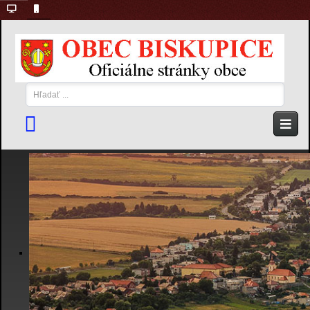
Hľadať
...