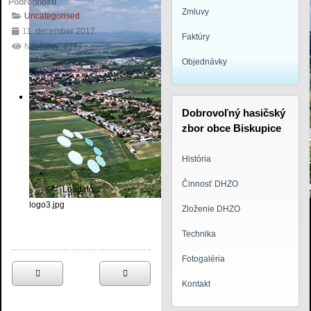
Podrobnosti
Zmluvy
Uncategorised
11. december 2017
Faktúry
Návštevy: 9277
Objednávky
Dobrovoľný hasičský
zbor obce Biskupice
História
Činnosť DHZO
Loading...
logo3.jpg
Zloženie DHZO
Technika
Fotogaléria
Kontakt