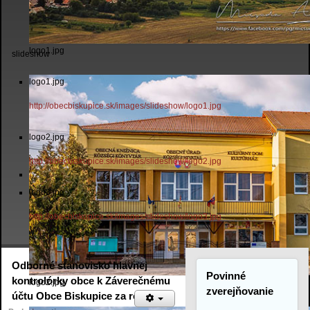
logo1.jpg
slideshow
logo1.jpg
http://obecbiskupice.sk/images/slideshow/logo1.jpg
logo2.jpg
http://obecbiskupice.sk/images/slideshow/logo2.jpg
logo3.jpg
http://obecbiskupice.sk/images/slideshow/logo3.jpg
Odborné stanovisko hlavnej
Povinné
kontrolórky obce k Záverečnému
logo2.jpg
zverejňovanie
účtu Obce Biskupice za rok 2022