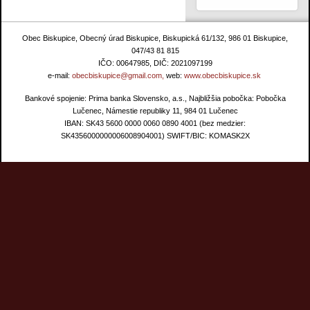
Obec Biskupice, Obecný úrad Biskupice, Biskupická 61/132, 986 01 Biskupice,
047/43 81 815
IČO: 00647985, DIČ: 2021097199
e-mail:
obecbiskupice@gmail.com,
web:
www.obecbiskupice.sk
Bankové spojenie: Prima banka Slovensko, a.s., Najbližšia pobočka: Pobočka
Lučenec, Námestie republiky 11, 984 01 Lučenec
IBAN: SK43 5600 0000 0060 0890 4001 (bez medzier:
SK4356000000006008904001) SWIFT/BIC: KOMASK2X