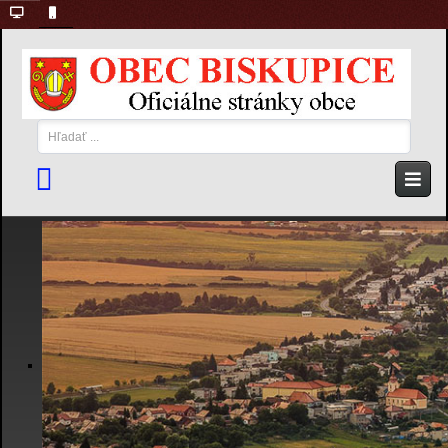
Hľadať
...