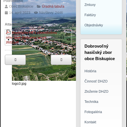
Podrobnosti
Zmluvy
Obec Biskupice
Úradná tabuľa
14. apríl 2023
Návštevy: 2446
Faktúry
Attachments:
Objednávky
Stanovisko HK k záverečnému
251
[ ]
účtu obce Biskupice za rok
kB
2022.pdf
Dobrovoľný
hasičský zbor
obce Biskupice
História
Činnosť DHZO
logo3.jpg
Zloženie DHZO
Technika
Fotogaléria
Kontakt