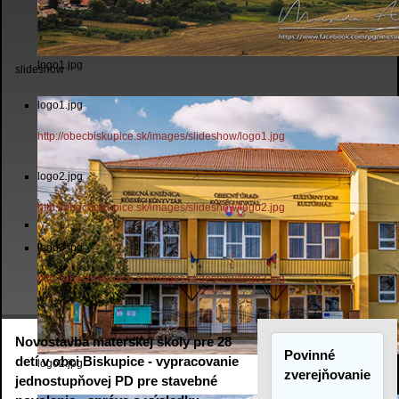
logo1.jpg
slideshow
logo1.jpg
http://obecbiskupice.sk/images/slideshow/logo1.jpg
logo2.jpg
http://obecbiskupice.sk/images/slideshow/logo2.jpg
logo3.jpg
http://obecbiskupice.sk/images/slideshow/logo3.jpg
Novostavba materskej školy pre 28
Povinné
detí v obci Biskupice - vypracovanie
logo2.jpg
zverejňovanie
jednostupňovej PD pre stavebné