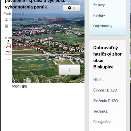
povolenie - správa o výsledku
Zmluvy
vyhodnotenia ponúk
Podrobnosti
Faktúry
Obec Biskupice
Úradná tabuľa
29. december 2023
Návštevy: 3261
Objednávky
Attachments:
632
19. Správa o výsledku
Dobrovoľný
[ ]
kB
vyhodnotenia ponúk.pdf
hasičský zbor
obce
Biskupice
História
logo3.jpg
Činnosť DHZO
Zloženie DHZO
Technika
Fotogaléria