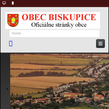
Hľadať
...