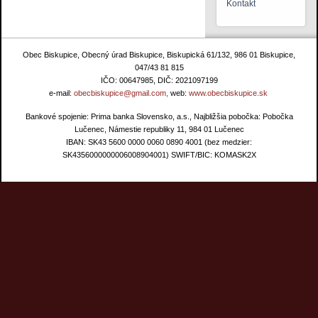
Kontakt
Obec Biskupice, Obecný úrad Biskupice, Biskupická 61/132, 986 01 Biskupice,
047/43 81 815
IČO: 00647985, DIČ: 2021097199
e-mail:
obecbiskupice@gmail.com,
web:
www.obecbiskupice.sk
Bankové spojenie: Prima banka Slovensko, a.s., Najbližšia pobočka: Pobočka
Lučenec, Námestie republiky 11, 984 01 Lučenec
IBAN: SK43 5600 0000 0060 0890 4001 (bez medzier:
SK4356000000006008904001) SWIFT/BIC: KOMASK2X