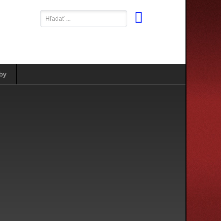
Hľadať
...
by