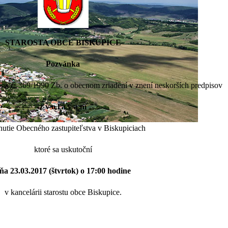
STAROSTA OBCE BISKUPICE
Pozvánka
kona č. 369/1990 Zb. o obecnom zriadení v znení neskorších predpisov
z v o l á v a m
nutie Obecného zastupiteľstva v Biskupiciach
ktoré sa uskutoční
ňa 23.03.2017 (štvrtok) o 17:00 hodine
v kancelárii starostu obce Biskupice.