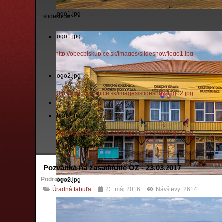
logo1.jpg
slideshow
logo1.jpg
http://obecbiskupice.sk/images/slideshow/logo1.jpg
logo2.jpg
http://obecbiskupice.sk/images/slideshow/logo2.jpg
logo3.jpg
http://obecbiskupice.sk/images/slideshow/logo3.jpg
Pozvánka na zasadnutie OZ - 23.03.2017
Podrobnosti
logo2.jpg
Úradná tabuľa
23. máj 2016
Návštevy: 2614