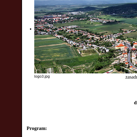
v zmysle § 13, odst. 4a), Zá
logo3.jpg
zasad
d
Program: