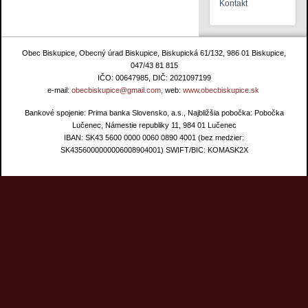
Kontakt
Obec Biskupice, Obecný úrad Biskupice, Biskupická 61/132, 986 01 Biskupice,
047/43 81 815
IČO: 00647985, DIČ: 2021097199
e-mail:
obecbiskupice@gmail.com,
web:
www.obecbiskupice.sk
Bankové spojenie: Prima banka Slovensko, a.s., Najbližšia pobočka: Pobočka
Lučenec, Námestie republiky 11, 984 01 Lučenec
IBAN: SK43 5600 0000 0060 0890 4001 (bez medzier:
SK4356000000006008904001) SWIFT/BIC: KOMASK2X