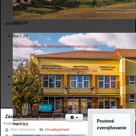
logo1.jpg
slideshow
logo1.jpg
http://obecbiskupice.sk/images/slideshow/logo1.jpg
logo2.jpg
http://obecbiskupice.sk/images/slideshow/logo2.jpg
logo3.jpg
http://obecbiskupice.sk/images/slideshow/logo3.jpg
Zásady ochrany osobných údajov
Povinné
Podrobnosti
logo2.jpg
zverejňovanie
Obec Biskupice
Uncategorised