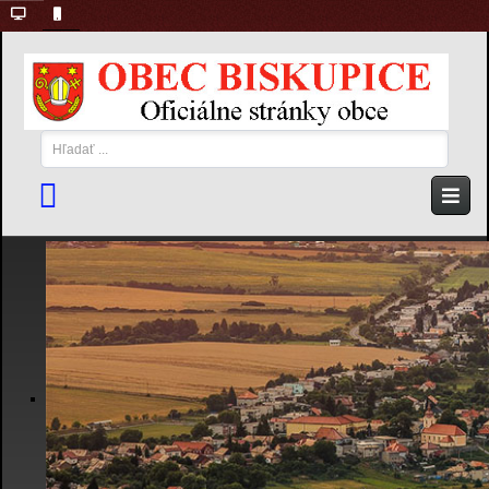
Hľadať
...