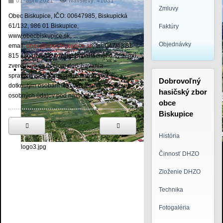
01. apríl 2021
Návštevy: 41031
Zmluvy
Obec Biskupice, IČO: 00647985, Biskupická
61/132, 986 01 Biskupice,
Faktúry
www.obecbiskupice.sk,
Objednávky
email:
obec@obecbiskupice.sk
, tel: 047/43 81
815 ako prevádzkovateľ informačného systému
zverejňuje za účelom dodržiavania
spravodlivosti a transparentnosti voči
Dobrovoľný
dotknutým osobám toto vyhlásenie o ochrane
hasičský zbor
osobných údajov pod názvom:
obce
Biskupice
História
logo3.jpg
Činnosť DHZO
Zloženie DHZO
Technika
Fotogaléria