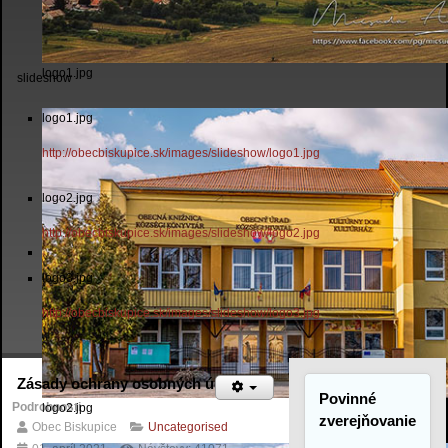
logo1.jpg
slideshow
logo1.jpg
http://obecbiskupice.sk/images/slideshow/logo1.jpg
logo2.jpg
http://obecbiskupice.sk/images/slideshow/logo2.jpg
logo3.jpg
http://obecbiskupice.sk/images/slideshow/logo3.jpg
Zásady ochrany osobných údajov
Povinné
Podrobnosti
logo2.jpg
zverejňovanie
Obec Biskupice
Uncategorised