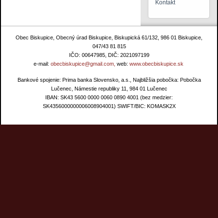
Kontakt
Obec Biskupice, Obecný úrad Biskupice, Biskupická 61/132, 986 01 Biskupice,
047/43 81 815
IČO: 00647985, DIČ: 2021097199
e-mail:
obecbiskupice@gmail.com,
web:
www.obecbiskupice.sk
Bankové spojenie: Prima banka Slovensko, a.s., Najbližšia pobočka: Pobočka
Lučenec, Námestie republiky 11, 984 01 Lučenec
IBAN: SK43 5600 0000 0060 0890 4001 (bez medzier:
SK4356000000006008904001) SWIFT/BIC: KOMASK2X