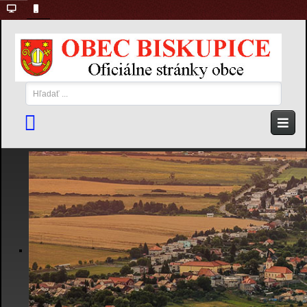
Hľadať
...