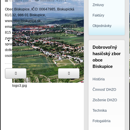
01. apríl 2021
Návštevy: 41071
Zmluvy
Obec Biskupice, IČO: 00647985, Biskupická
61/132, 986 01 Biskupice,
Faktúry
www.obecbiskupice.sk,
Objednávky
email:
obec@obecbiskupice.sk
, tel: 047/43 81
815 ako prevádzkovateľ informačného systému
zverejňuje za účelom dodržiavania
spravodlivosti a transparentnosti voči
Dobrovoľný
dotknutým osobám toto vyhlásenie o ochrane
hasičský zbor
osobných údajov pod názvom:
obce
Biskupice
História
logo3.jpg
Činnosť DHZO
Zloženie DHZO
Technika
Fotogaléria