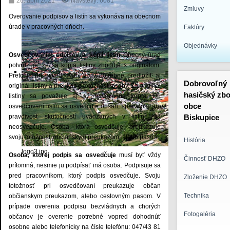
20. apríl 2021
Návštevy: 6081
Zmluvy
Overovanie podpisov a listín sa vykonáva na obecnom
úrade v pracovných dňoch.
Faktúry
Objednávky
Osvedčovaním odpisov a kópií listín
Obecný úrad
potvrdzuje, že sa kópia listiny zhoduje s originálom.
Preto je pri osvedčovaní vždy potrebné predložiť aj
Dobrovoľný
originál listiny a preukaz o totožnosti osoby. Za originál
hasičský zbo
listiny sa považuje aj už osvedčená kópia. Pri
obce
osvedčovaní listín sa osvedčuje obsah, správnosť ani
pravdivosť skutočností uvádzaných v listine sa
Biskupice
neosvedčuje. Osoba, ktorá osvedčuje, preukazuje
svoju totožnosť občianskym preukazom, alebo pasom.
História
logo3.jpg
Osoba, ktorej podpis sa osvedčuje
musí byť vždy
Činnosť DHZO
prítomná, nesmie ju podpísať iná osoba. Podpisuje sa
pred pracovníkom, ktorý podpis osvedčuje. Svoju
Zloženie DHZO
totožnosť pri osvedčovaní preukazuje občan
Technika
občianskym preukazom, alebo cestovným pasom. V
prípade overenia podpisu bezvládnych a chorých
Fotogaléria
občanov je overenie potrebné vopred dohodnúť
osobne alebo telefonicky na čísle telefónu: 047/43 81