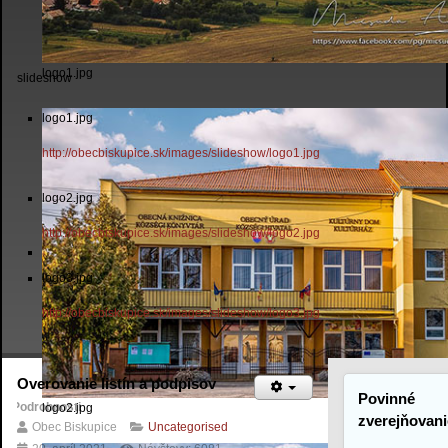
logo1.jpg
slideshow
logo1.jpg
http://obecbiskupice.sk/images/slideshow/logo1.jpg
logo2.jpg
http://obecbiskupice.sk/images/slideshow/logo2.jpg
logo3.jpg
http://obecbiskupice.sk/images/slideshow/logo3.jpg
Overovanie listín a podpisov
Povinné
Podrobnosti
logo2.jpg
zverejňovani
Obec Biskupice
Uncategorised