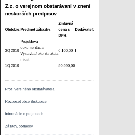
Z.z. o verejnom obstarávaní v znení
neskorších predpisov
Zmluvná
Obdobie:
Predmet zákazky:
cena s
Dodávateľ:
DPH:
Projektová
dokumentácia
3Q 2019
6.100,00
I
Výstavba/rekonštrukcia
miest
1Q 2019
50.990,00
Profil verejného obstarávateľa
Rozpočet obce Biskupice
Informácie o projektoch
Zásady, poriadky