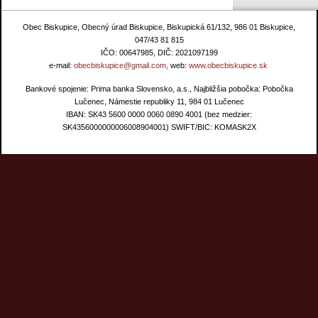
Obec Biskupice, Obecný úrad Biskupice, Biskupická 61/132, 986 01 Biskupice,
047/43 81 815
IČO: 00647985, DIČ: 2021097199
e-mail:
obecbiskupice@gmail.com,
web:
www.obecbiskupice.sk
Bankové spojenie: Prima banka Slovensko, a.s., Najbližšia pobočka: Pobočka
Lučenec, Námestie republiky 11, 984 01 Lučenec
IBAN: SK43 5600 0000 0060 0890 4001 (bez medzier:
SK4356000000006008904001) SWIFT/BIC: KOMASK2X