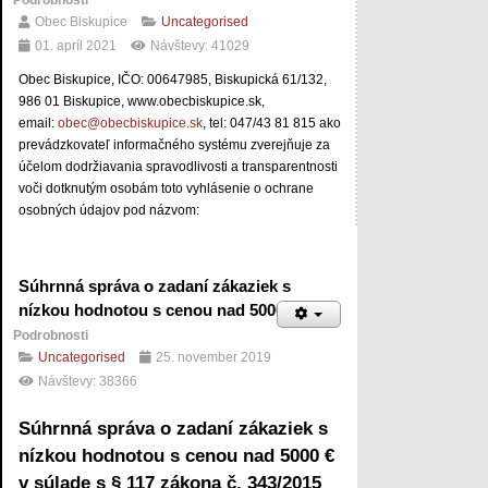
Podrobnosti
Obec Biskupice
Uncategorised
01. apríl 2021
Návštevy: 41029
Obec Biskupice, IČO: 00647985, Biskupická 61/132,
986 01 Biskupice, www.obecbiskupice.sk,
email:
obec@obecbiskupice.sk
, tel: 047/43 81 815 ako
prevádzkovateľ informačného systému zverejňuje za
účelom dodržiavania spravodlivosti a transparentnosti
voči dotknutým osobám toto vyhlásenie o ochrane
osobných údajov pod názvom:
Súhrnná správa o zadaní zákaziek s
nízkou hodnotou s cenou nad 5000 €
Podrobnosti
Uncategorised
25. november 2019
Návštevy: 38366
Súhrnná správa o zadaní zákaziek s
nízkou hodnotou s cenou nad 5000 €
v súlade s § 117 zákona č. 343/2015