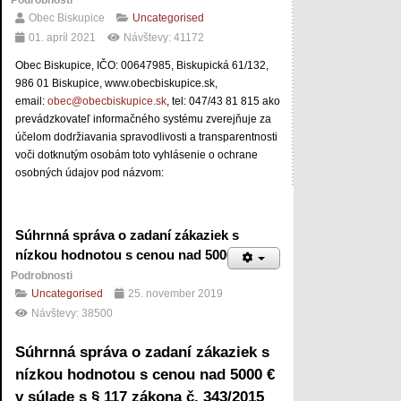
Podrobnosti
Obec Biskupice
Uncategorised
01. apríl 2021
Návštevy: 41172
Obec Biskupice, IČO: 00647985, Biskupická 61/132,
986 01 Biskupice, www.obecbiskupice.sk,
email:
obec@obecbiskupice.sk
, tel: 047/43 81 815 ako
prevádzkovateľ informačného systému zverejňuje za
účelom dodržiavania spravodlivosti a transparentnosti
voči dotknutým osobám toto vyhlásenie o ochrane
osobných údajov pod názvom:
Súhrnná správa o zadaní zákaziek s
nízkou hodnotou s cenou nad 5000 €
Podrobnosti
Uncategorised
25. november 2019
Návštevy: 38500
Súhrnná správa o zadaní zákaziek s
nízkou hodnotou s cenou nad 5000 €
v súlade s § 117 zákona č. 343/2015