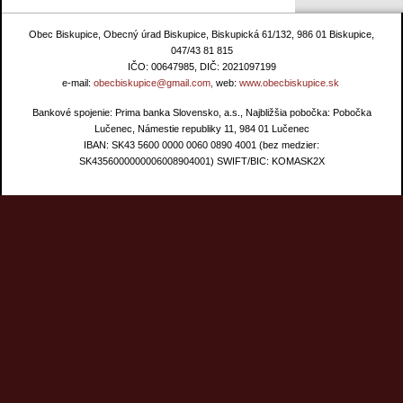
Obec Biskupice, Obecný úrad Biskupice, Biskupická 61/132, 986 01 Biskupice,
047/43 81 815
IČO: 00647985, DIČ: 2021097199
e-mail:
obecbiskupice@gmail.com,
web:
www.obecbiskupice.sk
Bankové spojenie: Prima banka Slovensko, a.s., Najbližšia pobočka: Pobočka
Lučenec, Námestie republiky 11, 984 01 Lučenec
IBAN: SK43 5600 0000 0060 0890 4001 (bez medzier:
SK4356000000006008904001) SWIFT/BIC: KOMASK2X