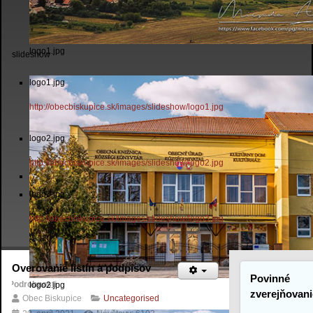
logo1.jpg
slideshow
logo1.jpg
http://obecbiskupice.sk/images/slideshow/logo1.jpg
logo2.jpg
http://obecbiskupice.sk/images/slideshow/logo2.jpg
logo3.jpg
http://obecbiskupice.sk/images/slideshow/logo3.jpg
Overovanie listín a podpisov
Povinné
Podrobnosti
logo2.jpg
zverejňovani
Obec Biskupice
Uncategorised