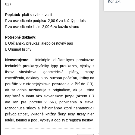
Kontakt
027.
Poplatok
: platí sa v hotovosti
 za osvedčenie podpisu: 2,00 € za každý podpis,
 za osvedčenie listín: 2,00 € za každú stranu
Potrebné doklady:
 Občiansky preukaz, alebo cestovný pas
 Originál listiny
Neoverujeme:
fotokópie občianskych preukazov,
technické preukazy,všetky typy preukazov, výpisy z
listov vlastníctva, geometrické plány, mapy,
osvedčenia, doklady s tzv. suchou pečaťou, listiny na
použitie v cudzine(výnimka potvrdenie o žití do ČR),
ak sa odpis nezhoduje s originálom, ak je listina
napísaná v inom ako slovenskom jazyku(okrem ČR
ale len pre potreby v SR), potvrdenia o stave,
rozhodnutia súdov a štát.orgánov, ktoré nenadobudli
právoplatnosť, vkladné knižky, šeky, losy, tikety hier,
lotérií, tombol a pod., výpisy a odpisy z registra trestov.