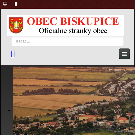
Hľadať
...