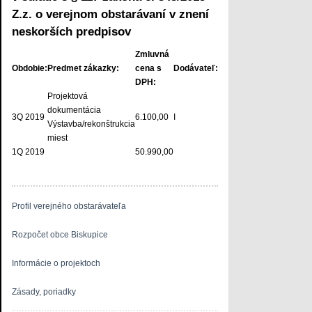
Z.z. o verejnom obstarávaní v znení
neskorších predpisov
Zmluvná
Obdobie:
Predmet zákazky:
cena s
Dodávateľ:
DPH:
Projektová
dokumentácia
3Q 2019
6.100,00
I
Výstavba/rekonštrukcia
miest
1Q 2019
50.990,00
Profil verejného obstarávateľa
Rozpočet obce Biskupice
Informácie o projektoch
Zásady, poriadky