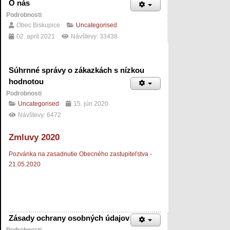
O nás
Podrobnosti
Obec Biskupice
Uncategorised
02. apríl 2021
Návštevy: 33438
Súhrnné správy o zákazkách s nízkou
hodnotou
Podrobnosti
Uncategorised
15. jún 2020
Návštevy: 6472
Zmluvy 2020
Pozvánka na zasadnutie Obecného zastupiteľstva -
21.05.2020
Zásady ochrany osobných údajov