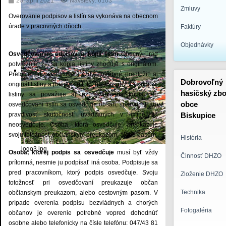
20. apríl 2021
Návštevy: 6103
Zmluvy
Overovanie podpisov a listín sa vykonáva na obecnom
úrade v pracovných dňoch.
Faktúry
Objednávky
Osvedčovaním odpisov a kópií listín
Obecný úrad
potvrdzuje, že sa kópia listiny zhoduje s originálom.
Preto je pri osvedčovaní vždy potrebné predložiť aj
Dobrovoľný
originál listiny a preukaz o totožnosti osoby. Za originál
hasičský zbo
listiny sa považuje aj už osvedčená kópia. Pri
obce
osvedčovaní listín sa osvedčuje obsah, správnosť ani
pravdivosť skutočností uvádzaných v listine sa
Biskupice
neosvedčuje. Osoba, ktorá osvedčuje, preukazuje
svoju totožnosť občianskym preukazom, alebo pasom.
História
logo3.jpg
Osoba, ktorej podpis sa osvedčuje
musí byť vždy
Činnosť DHZO
prítomná, nesmie ju podpísať iná osoba. Podpisuje sa
pred pracovníkom, ktorý podpis osvedčuje. Svoju
Zloženie DHZO
totožnosť pri osvedčovaní preukazuje občan
Technika
občianskym preukazom, alebo cestovným pasom. V
prípade overenia podpisu bezvládnych a chorých
Fotogaléria
občanov je overenie potrebné vopred dohodnúť
osobne alebo telefonicky na čísle telefónu: 047/43 81