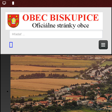
Hľadať
...