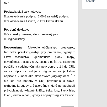
Kontakt
027.
Poplatok
: platí sa v hotovosti
 za osvedčenie podpisu: 2,00 € za každý podpis,
 za osvedčenie listín: 2,00 € za každú stranu
Potrebné doklady:
 Občiansky preukaz, alebo cestovný pas
 Originál listiny
Neoverujeme:
fotokópie občianskych preukazov,
technické preukazy,všetky typy preukazov, výpisy z
listov vlastníctva, geometrické plány, mapy,
osvedčenia, doklady s tzv. suchou pečaťou, listiny na
použitie v cudzine(výnimka potvrdenie o žití do ČR),
ak sa odpis nezhoduje s originálom, ak je listina
napísaná v inom ako slovenskom jazyku(okrem ČR
ale len pre potreby v SR), potvrdenia o stave,
rozhodnutia súdov a štát.orgánov, ktoré nenadobudli
právoplatnosť, vkladné knižky, šeky, losy, tikety hier,
lotérií, tombol a pod., výpisy a odpisy z registra trestov.