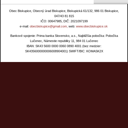
Obec Biskupice, Obecný úrad Biskupice, Biskupická 61/132, 986 01 Biskupice,
047/43 81 815
IČO: 00647985, DIČ: 2021097199
e-mail:
obecbiskupice@gmail.com,
web:
www.obecbiskupice.sk
Bankové spojenie: Prima banka Slovensko, a.s., Najbližšia pobočka: Pobočka
Lučenec, Námestie republiky 11, 984 01 Lučenec
IBAN: SK43 5600 0000 0060 0890 4001 (bez medzier:
SK4356000000006008904001) SWIFT/BIC: KOMASK2X