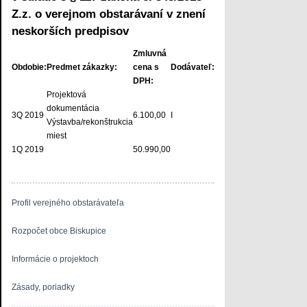
Z.z. o verejnom obstarávaní v znení
neskorších predpisov
Zmluvná
Obdobie:
Predmet zákazky:
cena s
Dodávateľ:
DPH:
Projektová
dokumentácia
3Q 2019
6.100,00
I
Výstavba/rekonštrukcia
miest
1Q 2019
50.990,00
Profil verejného obstarávateľa
Rozpočet obce Biskupice
Informácie o projektoch
Zásady, poriadky