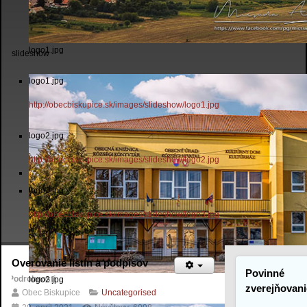
logo1.jpg
slideshow
logo1.jpg
http://obecbiskupice.sk/images/slideshow/logo1.jpg
logo2.jpg
http://obecbiskupice.sk/images/slideshow/logo2.jpg
logo3.jpg
http://obecbiskupice.sk/images/slideshow/logo3.jpg
Overovanie listín a podpisov
Povinné
Podrobnosti
logo2.jpg
zverejňovani
Obec Biskupice
Uncategorised