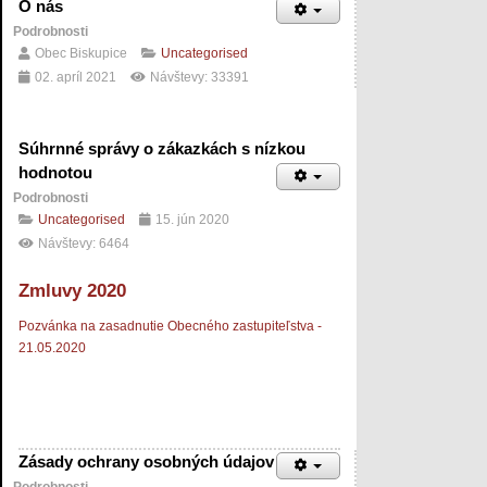
O nás
Podrobnosti
Obec Biskupice
Uncategorised
02. apríl 2021
Návštevy: 33391
Súhrnné správy o zákazkách s nízkou
hodnotou
Podrobnosti
Uncategorised
15. jún 2020
Návštevy: 6464
Zmluvy 2020
Pozvánka na zasadnutie Obecného zastupiteľstva -
21.05.2020
Zásady ochrany osobných údajov