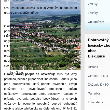
20. apríl 2021
Návštevy: 6098
Zmluvy
Overovanie podpisov a listín sa vykonáva na obecnom
úrade v pracovných dňoch.
Faktúry
Objednávky
Osvedčovaním odpisov a kópií listín
Obecný úrad
potvrdzuje, že sa kópia listiny zhoduje s originálom.
Preto je pri osvedčovaní vždy potrebné predložiť aj
Dobrovoľný
originál listiny a preukaz o totožnosti osoby. Za originál
hasičský zbo
listiny sa považuje aj už osvedčená kópia. Pri
obce
osvedčovaní listín sa osvedčuje obsah, správnosť ani
pravdivosť skutočností uvádzaných v listine sa
Biskupice
neosvedčuje. Osoba, ktorá osvedčuje, preukazuje
svoju totožnosť občianskym preukazom, alebo pasom.
História
logo3.jpg
Osoba, ktorej podpis sa osvedčuje
musí byť vždy
Činnosť DHZO
prítomná, nesmie ju podpísať iná osoba. Podpisuje sa
pred pracovníkom, ktorý podpis osvedčuje. Svoju
Zloženie DHZO
totožnosť pri osvedčovaní preukazuje občan
Technika
občianskym preukazom, alebo cestovným pasom. V
prípade overenia podpisu bezvládnych a chorých
Fotogaléria
občanov je overenie potrebné vopred dohodnúť
osobne alebo telefonicky na čísle telefónu: 047/43 81