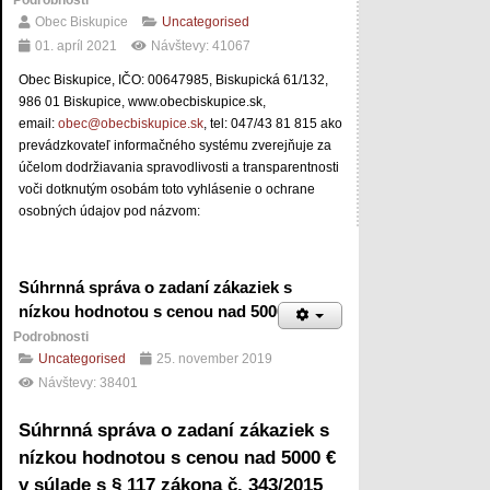
Podrobnosti
Obec Biskupice
Uncategorised
01. apríl 2021
Návštevy: 41067
Obec Biskupice, IČO: 00647985, Biskupická 61/132,
986 01 Biskupice, www.obecbiskupice.sk,
email:
obec@obecbiskupice.sk
, tel: 047/43 81 815 ako
prevádzkovateľ informačného systému zverejňuje za
účelom dodržiavania spravodlivosti a transparentnosti
voči dotknutým osobám toto vyhlásenie o ochrane
osobných údajov pod názvom:
Súhrnná správa o zadaní zákaziek s
nízkou hodnotou s cenou nad 5000 €
Podrobnosti
Uncategorised
25. november 2019
Návštevy: 38401
Súhrnná správa o zadaní zákaziek s
nízkou hodnotou s cenou nad 5000 €
v súlade s § 117 zákona č. 343/2015