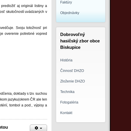
Faktúry
redložiť aj originál listiny a
ivosť skutočností uvádzaných v
Objednávky
vedčuje. Svoju totožnosť pri
je overenie potrebné vopred
Dobrovoľný
hasičský zbor obce
Biskupice
História
Činnosť DHZO
Zloženie DHZO
Technika
edčenia, doklady s tzv. suchou
enskom jazyku(okrem ČR ale len
Fotogaléria
térií, tombol a pod., výpisy a
Kontakt
otou