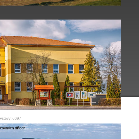
vštevy: 6097
acovných dňoch.