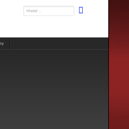
Hľadať
...
by