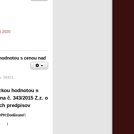
05.2020
 hodnotou s cenou nad
y: 38401
ízkou hodnotou s
na č. 343/2015 Z.z. o
ích predpisov
DPH:
Dodávateľ:
I