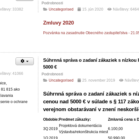
Podrobnosti
vštevy: 33382
Uncategorised
15. jún 2020
Návštevy: 6464
Zmluvy 2020
Pozvánka na zasadnutie Obecného zastupiteľstva - 21.
Súhrnná správa o zadaní zákaziek s nízkou
5000 €
vštevy: 41066
Podrobnosti
Uncategorised
25. november 2019
Návštev
ice,
43 81 815 ako
Súhrnná správa o zadaní zákaziek s n
žiavania
cenou nad 5000 € v súlade s § 117 záko
lásenie o ochrane
verejnom obstarávaní v znení neskorš
Obdobie:
Predmet zákazky:
Zmluvná cena s 
Projektová dokumentácia
3Q 2019
6.100,00
Výstavba/rekonštrukcia miest
1Q 2019
50.990,00