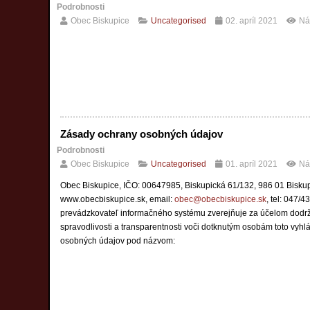
Podrobnosti
Obec Biskupice
Uncategorised
02. apríl 2021
Ná
Zásady ochrany osobných údajov
Podrobnosti
Obec Biskupice
Uncategorised
01. apríl 2021
Ná
Obec Biskupice, IČO: 00647985, Biskupická 61/132, 986 01 Biskup
www.obecbiskupice.sk, email:
obec@obecbiskupice.sk
, tel: 047/
prevádzkovateľ informačného systému zverejňuje za účelom dodr
spravodlivosti a transparentnosti voči dotknutým osobám toto vyh
osobných údajov pod názvom: