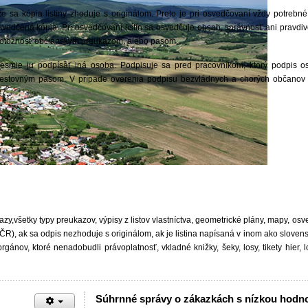
 sa kópia listiny zhoduje s originálom. Preto je pri osvedčovaní vždy potrebné p
 osvedčená kópia. Pri osvedčovaní listín sa osvedčuje obsah, správnosť ani pravd
u totožnosť občianskym preukazom, alebo pasom.
esmie ju podpísať iná osoba. Podpisuje sa pred pracovníkom, ktorý podpis os
estovným pasom. V prípade overenia podpisu bezvládnych a chorých občanov 
27.
,všetky typy preukazov, výpisy z listov vlastníctva, geometrické plány, mapy, osv
do ČR), ak sa odpis nezhoduje s originálom, ak je listina napísaná v inom ako slov
gánov, ktoré nenadobudli právoplatnosť, vkladné knižky, šeky, losy, tikety hier, lo
Súhrnné správy o zákazkách s nízkou hodn