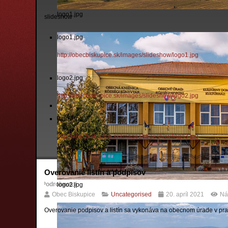
logo1.jpg
slideshow
logo1.jpg
http://obecbiskupice.sk/images/slideshow/logo1.jpg
logo2.jpg
http://obecbiskupice.sk/images/slideshow/logo2.jpg
logo3.jpg
http://obecbiskupice.sk/images/slideshow/logo3.jpg
Overovanie listín a podpisov
Podrobnosti
logo2.jpg
Obec Biskupice
Uncategorised
20. apríl 2021
Ná
Overovanie podpisov a listín sa vykonáva na obecnom úrade v pr