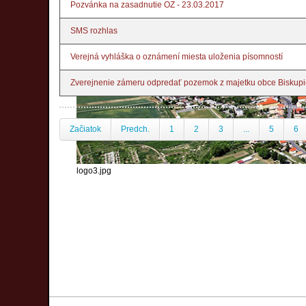
Pozvánka na zasadnutie OZ - 23.03.2017
SMS rozhlas
Verejná vyhláška o oznámení miesta uloženia písomností
Zverejnenie zámeru odpredať pozemok z majetku obce Biskup
Začiatok
Predch.
1
2
3
...
5
6
logo3.jpg