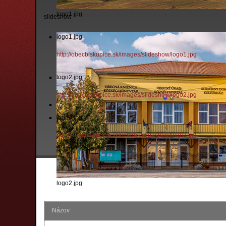
logo1.jpg
slideshow
logo1.jpg
http://obecbiskupice.sk/images/slideshow/logo1.jpg
logo2.jpg
http://obecbiskupice.sk/images/slideshow/logo2.jpg
logo3.jpg
http://obecbiskupice.sk/images/slideshow/logo3.jpg
logo2.jpg
Názov