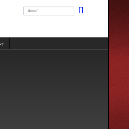
Hľadať
...
by