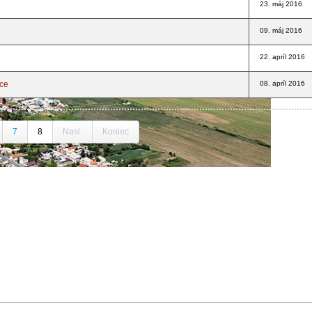
23. máj 2016
09. máj 2016
22. apríl 2016
ice
08. apríl 2016
7
8
Nasl.
Koniec