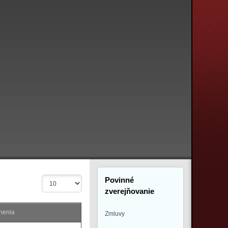
Povinné
Zobrazené
položky
zverejňovanie
nenia
Zmluvy