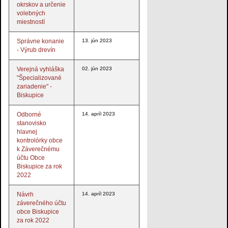
okrskov a určenie
volebných
miestností
Správne konanie
13. jún 2023
- Výrub drevín
Verejná vyhláška
02. jún 2023
"Špecializované
zariadenie" -
Biskupice
Odborné
14. apríl 2023
stanovisko
hlavnej
kontrolórky obce
k Záverečnému
účtu Obce
Biskupice za rok
2022
Návrh
14. apríl 2023
záverečného účtu
obce Biskupice
za rok 2022