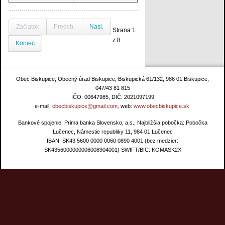
Začiatok
Predch.
Nasl.
Strana 1
z 8
Koniec
Obec Biskupice, Obecný úrad Biskupice, Biskupická 61/132, 986 01 Biskupice,
047/43 81 815
IČO: 00647985, DIČ: 2021097199
e-mail:
obecbiskupice@gmail.com,
web:
www.obecbiskupice.sk
Bankové spojenie: Prima banka Slovensko, a.s., Najbližšia pobočka: Pobočka
Lučenec, Námestie republiky 11, 984 01 Lučenec
IBAN: SK43 5600 0000 0060 0890 4001 (bez medzier:
SK4356000000006008904001) SWIFT/BIC: KOMASK2X