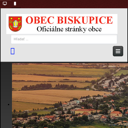
Hľadať
...