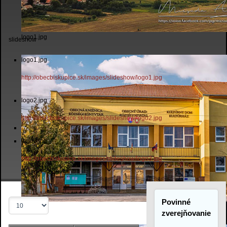
logo1.jpg
slideshow
logo1.jpg
http://obecbiskupice.sk/images/slideshow/logo1.jpg
logo2.jpg
http://obecbiskupice.sk/images/slideshow/logo2.jpg
logo3.jpg
http://obecbiskupice.sk/images/slideshow/logo3.jpg
Povinné
Zobrazené
logo2.jpg
položky
zverejňovanie