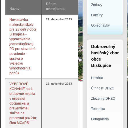
Dátum
Zmluvy
Názov
uverejnenia
Faktúry
Novostavba
29. december 2023
materskej školy
Objednávky
pre 28 detí v obci
Biskupice -
vypracovanie
jednostupňovej
Dobrovoľný
PD pre stavebné
hasičský zbor
povolenie -
správa o
obce
výsledku
Biskupice
vyhodnotenia
ponúk
História
VÝBEROVÉ
17. november 2023
logo3.jpg
Činnosť DHZO
KONANIE na 4
pracovné miesta
v miestnej
Zloženie DHZO
občianskej a
preventívnej
Technika
službe na
pracovnú pozíciu:
Fotogaléria
člen MOaPS